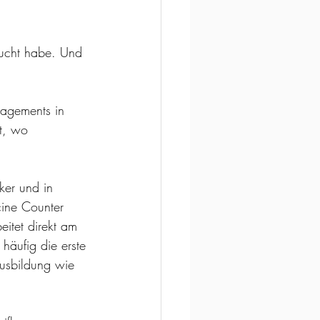
ucht habe. Und 
gagements in 
t, wo 
ker und in 
cine Counter 
itet direkt am 
häufig die erste 
Ausbildung wie 