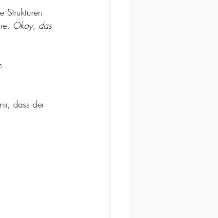
e Strukturen 
me. 
Okay, das 
e 
ir, dass der 