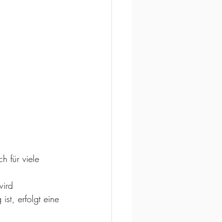
h für viele 
wird 
st, erfolgt eine 