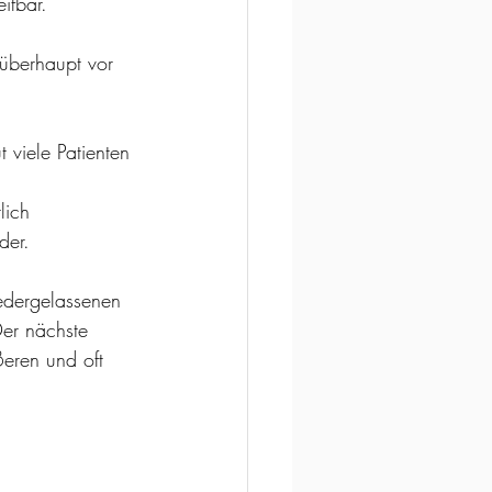
ifbar.
überhaupt vor 
 viele Patienten 
lich 
der.
edergelassenen 
Der nächste 
ßeren und oft 