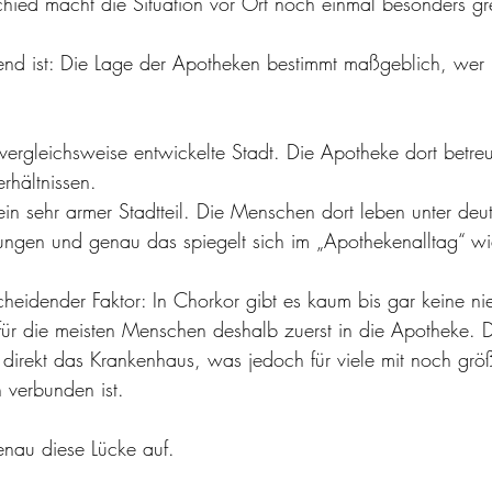
hied macht die Situation vor Ort noch einmal besonders gre
nd ist: Die Lage der Apotheken bestimmt maßgeblich, wer 
vergleichsweise entwickelte Stadt. Die Apotheke dort betreut
erhältnissen.
in sehr armer Stadtteil. Die Menschen dort leben unter deut
ungen und genau das spiegelt sich im „Apothekenalltag“ wi
heidender Faktor: In Chorkor gibt es kaum bis gar keine ni
für die meisten Menschen deshalb zuerst in die Apotheke. 
 direkt das Krankenhaus, was jedoch für viele mit noch grö
 verbunden ist.
enau diese Lücke auf.