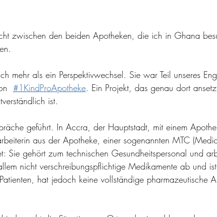
icht zwischen den beiden Apotheken, die ich in Ghana bes
en.
ich mehr als ein Perspektivwechsel. Sie war Teil unseres En
on  
#1KindProApotheke
. Ein Projekt, das genau dort ansetz
verständlich ist.
räche geführt. In Accra, der Hauptstadt, mit einem Apothe
arbeiterin aus der Apotheke, einer sogenannten MTC (Medi
et: Sie gehört zum technischen Gesundheitspersonal und arbe
allem nicht verschreibungspflichtige Medikamente ab und ist 
 Patienten, hat jedoch keine vollständige pharmazeutische 