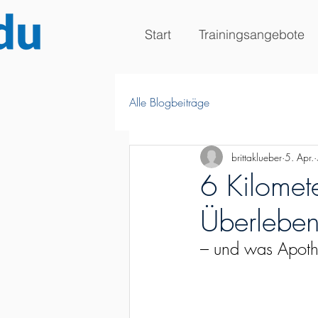
Start
Trainingsangebote
Alle Blogbeiträge
brittaklueber
5. Apr.
6 Kilomet
Überleben
– und was Apothe