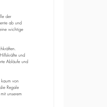
le der 
mente ab und 
eine wichtige 
hkräften. 
ilfskräfte und 
erte Abläufe und 
h kaum von 
die Regale 
 mit unserem 