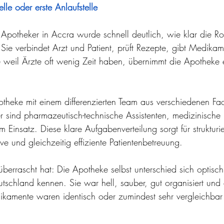
elle oder erste Anlaufstelle
potheker in Accra wurde schnell deutlich, wie klar die Rol
. Sie verbindet Arzt und Patient, prüft Rezepte, gibt Medika
e weil Ärzte oft wenig Zeit haben, übernimmt die Apotheke 
otheke mit einem differenzierten Team aus verschiedenen Fac
ind pharmazeutisch-technische Assistenten, medizinische H
 Einsatz. Diese klare Aufgabenverteilung sorgt für strukturi
ive und gleichzeitig effiziente Patientenbetreuung.
berrascht hat: Die Apotheke selbst unterschied sich optisc
schland kennen. Sie war hell, sauber, gut organisiert und 
ikamente waren identisch oder zumindest sehr vergleichbar