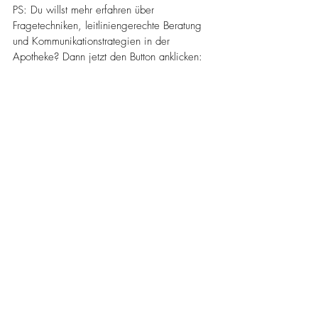
PS: Du willst mehr erfahren über 
Fragetechniken, leitliniengerechte Beratung 
und Kommunikationstrategien in der 
Apotheke? Dann jetzt den Button anklicken:
mehr erfahren
Aktuelle Beiträge
Alle ansehen