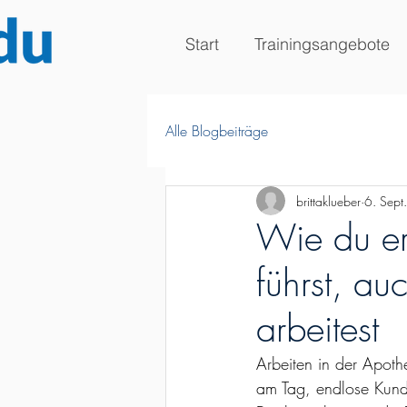
Start
Trainingsangebote
Alle Blogbeiträge
brittaklueber
6. Sept
Wie du er
führst, a
arbeitest
Arbeiten in der Apot
am Tag, endlose Kund