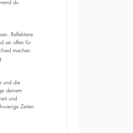
hrend du 
en. Reflektiere 
 sei offen für 
schied machen 
g.
e und die 
ige deinem 
heit und 
hwierige Zeiten 