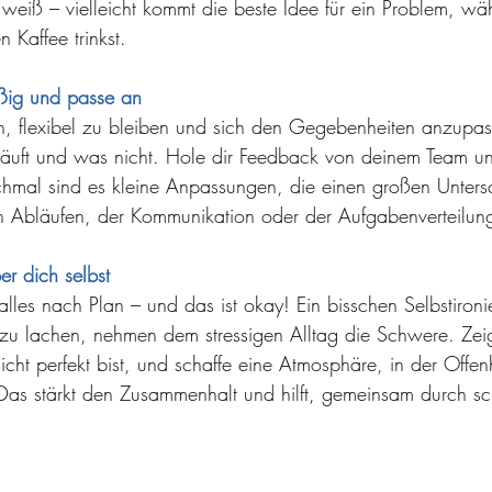
eiß – vielleicht kommt die beste Idee für ein Problem, wä
 Kaffee trinkst.
äßig und passe an
, flexibel zu bleiben und sich den Gegebenheiten anzupass
äuft und was nicht. Hole dir Feedback von deinem Team und
mal sind es kleine Anpassungen, die einen großen Unter
n Abläufen, der Kommunikation oder der Aufgabenverteilun
r dich selbst
alles nach Plan – und das ist okay! Ein bisschen Selbstironi
r zu lachen, nehmen dem stressigen Alltag die Schwere. Ze
cht perfekt bist, und schaffe eine Atmosphäre, in der Offen
 Das stärkt den Zusammenhalt und hilft, gemeinsam durch sc