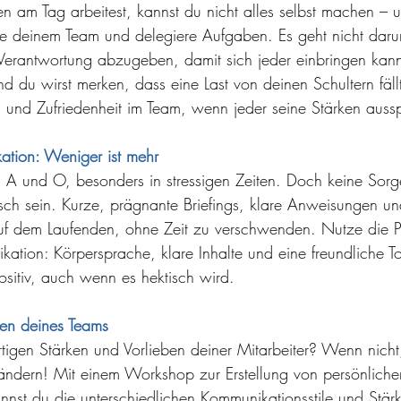
am Tag arbeitest, kannst du nicht alles selbst machen – 
ue deinem Team und delegiere Aufgaben. Es geht nicht darum
 Verantwortung abzugeben, damit sich jeder einbringen kan
nd du wirst merken, dass eine Last von deinen Schultern fäl
 und Zufriedenheit im Team, wenn jeder seine Stärken auss
ation: Weniger ist mehr
 A und O, besonders in stressigen Zeiten. Doch keine Sorge
sch sein. Kurze, prägnante Briefings, klare Anweisungen u
uf dem Laufenden, ohne Zeit zu verschwenden. Nutze die Pr
kation: Körpersprache, klare Inhalte und eine freundliche T
ositiv, auch wenn es hektisch wird.
ken deines Teams
rtigen Stärken und Vorlieben deiner Mitarbeiter? Wenn nicht
 ändern! Mit einem Workshop zur Erstellung von persönlich
annst du die unterschiedlichen Kommunikationsstile und Stär