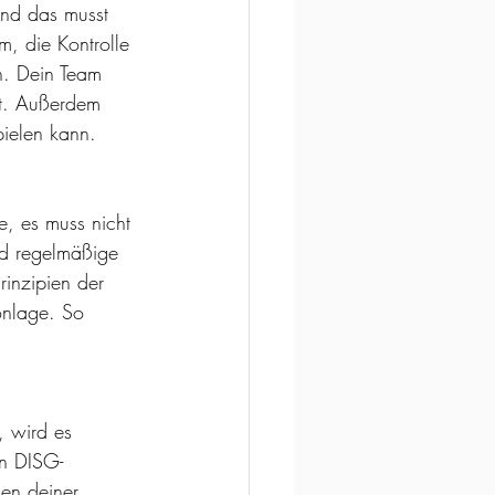
und das musst 
, die Kontrolle 
n. Dein Team 
lt. Außerdem 
pielen kann.
, es muss nicht 
nd regelmäßige 
inzipien der 
onlage. So 
, wird es 
en DISG-
ken deiner 