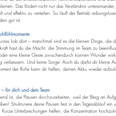
ernen. Das fördert nicht nur das Verständnis untereinander, s
 und effektiv zu verteilen. So läuft der Betrieb reibungslose
rs gut ist.
Wohlfühlmomente
 kurzes Lob dort – manchmal sind es die kleinen Dinge, die 
raft hast du die Macht, die Stimmung im Team zu beeinflus
 oder eine kleine Geste zwischendurch können Wunder wir
ig verbessern. Und keine Sorge: Auch du darfst dir kleine A
oment der Ruhe kann dir helfen, deinen Akku wieder aufzu
n – für dich und dein Team
end ist, die Pausen durchzuarbeiten, weil der Berg an Auf
eiben! Strukturiere deine Pausen fest in den Tagesablauf ein 
 Kurze Unterbrechungen helfen, die Konzentration hochzuha