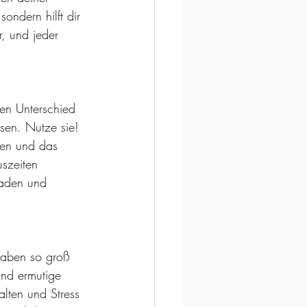
ondern hilft dir 
r, und jeder 
den Unterschied 
sen. Nutze sie! 
ken und das 
uszeiten 
laden und 
gaben so groß 
und ermutige 
lten und Stress 