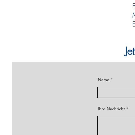
M
E
Je
Name
Ihre Nachricht