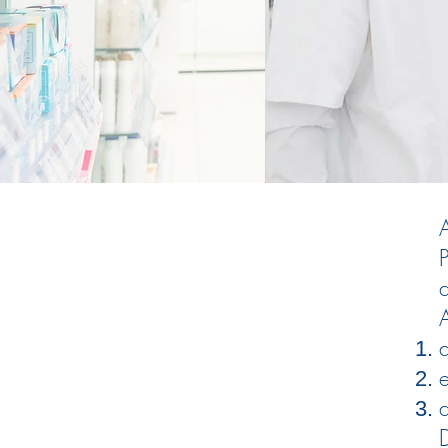
A
P
d
A
d
e
D