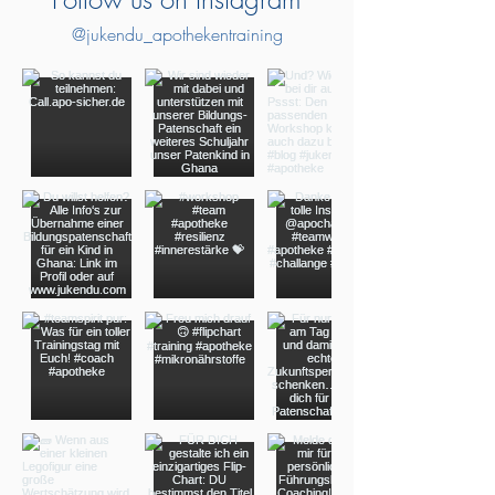
@jukendu_apothekentraining