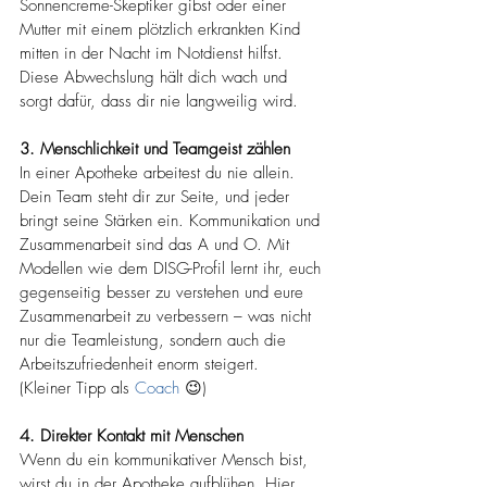
Sonnencreme-Skeptiker gibst oder einer 
Mutter mit einem plötzlich erkrankten Kind 
mitten in der Nacht im Notdienst hilfst​. 
Diese Abwechslung hält dich wach und 
sorgt dafür, dass dir nie langweilig wird.
3. Menschlichkeit und Teamgeist zählen
In einer Apotheke arbeitest du nie allein. 
Dein Team steht dir zur Seite, und jeder 
bringt seine Stärken ein. Kommunikation und 
Zusammenarbeit sind das A und O​. Mit 
Modellen wie dem DISG-Profil lernt ihr, euch 
gegenseitig besser zu verstehen und eure 
Zusammenarbeit zu verbessern – was nicht 
nur die Teamleistung, sondern auch die 
Arbeitszufriedenheit enorm steigert​.
(Kleiner Tipp als 
Coach
 😉)
4. Direkter Kontakt mit Menschen
Wenn du ein kommunikativer Mensch bist, 
wirst du in der Apotheke aufblühen. Hier 