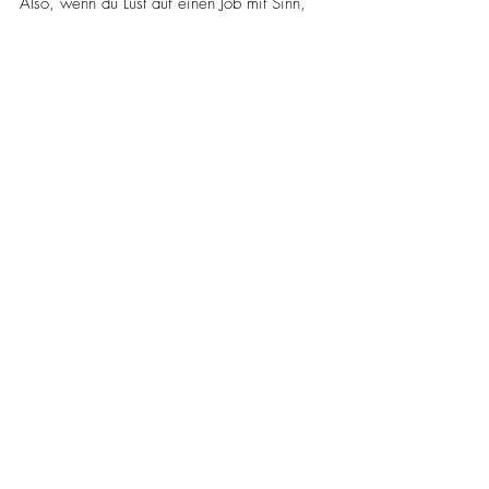
Also, wenn du Lust auf einen Job mit Sinn, 
Abwechslung und jeder Menge 
Menschlichkeit hast, dann schau dir die 
Arbeit in einer Apotheke genauer an. 
Vielleicht findest du hier genau das, was du 
gesucht hast! 😊
#lovemyjob
Berufe und Ausbildung in der Apotheke
Aktuelle Beiträge
Alle ansehen